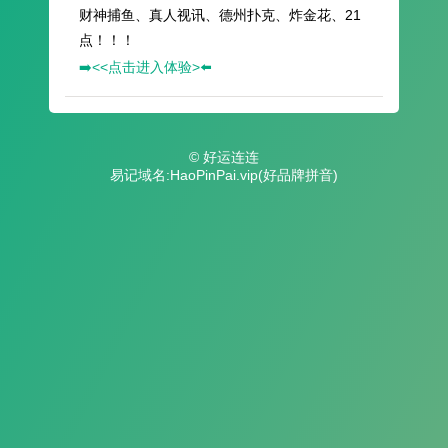
财神捕鱼、真人视讯、德州扑克、炸金花、21
点！！！
➡️<<点击进入体验>⬅️
© 好运连连
易记域名:HaoPinPai.vip(好品牌拼音)